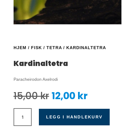
HJEM
/
FISK
/
TETRA
/ KARDINALTETRA
Kardinaltetra
Paracheirodon Axelrodi
Opprinnelig
Nåværen
15,00
kr
12,00
kr
pris
pris
var:
er:
Kardinaltetra
15,00 kr.
12,00 kr.
antall
LEGG I HANDLEKURV