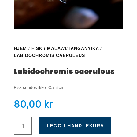
HJEM
/
FISK
/
MALAWI/TANGANYIKA
/
LABIDOCHROMIS CAERULEUS
Labidochromis caeruleus
Fisk sendes ikke. Ca. 5cm
80,00
kr
Labidochromis
caeruleus
LEGG I HANDLEKURV
antall