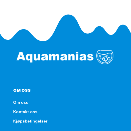
450
2-
delt
antall
OM OSS
Om oss
Kontakt oss
Kjøpsbetingelser