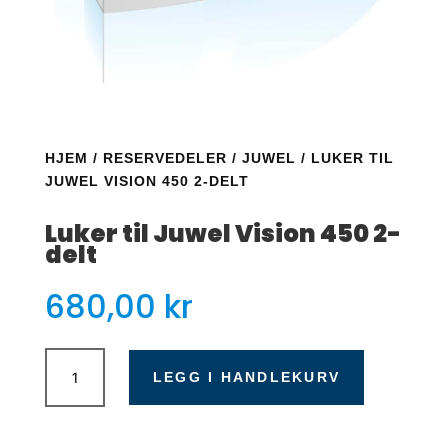
HJEM
/
RESERVEDELER
/
JUWEL
/ LUKER TIL
JUWEL VISION 450 2-DELT
Luker til Juwel Vision 450 2-
delt
680,00
kr
Luker
til
LEGG I HANDLEKURV
Juwel
Vision