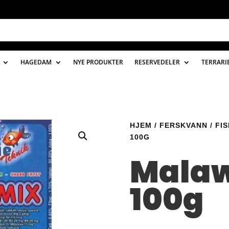
HAGEDAM
NYE PRODUKTER
RESERVEDELER
TERRARI
HJEM
/
FERSKVANN
/
FI
100G
Mala
100g