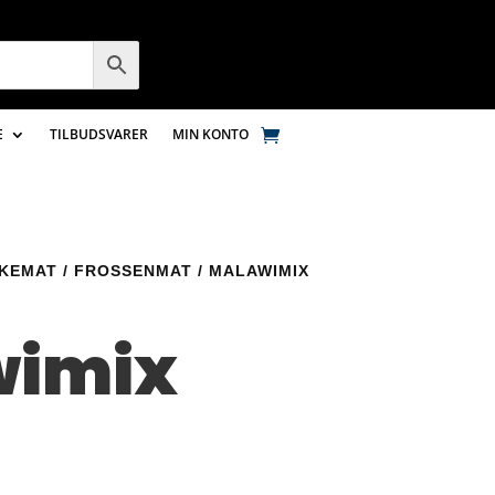
E
TILBUDSVARER
MIN KONTO
SKEMAT
/
FROSSENMAT
/ MALAWIMIX
wimix