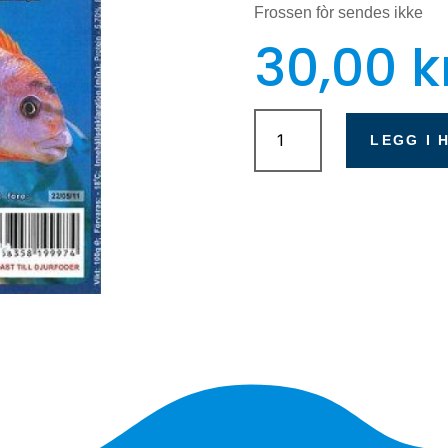
Frossen fòr sendes ikke
30,00
k
Malawimix
100g
LEGG I 
antall