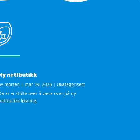
Ny nettbutikk
av
morten
|
mar 19, 2025
|
Ukategorisert
Da er vi stolte over å være over på ny
nettbutikk løsning.