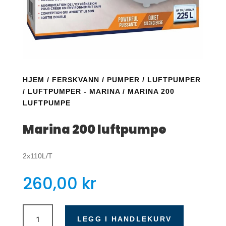
HJEM
/
FERSKVANN
/
PUMPER
/
LUFTPUMPER
/
LUFTPUMPER - MARINA
/ MARINA 200
LUFTPUMPE
Marina 200 luftpumpe
2x110L/T
260,00
kr
Marina
200
LEGG I HANDLEKURV