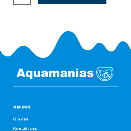
luftpumpe
antall
OM OSS
Om oss
Kontakt oss