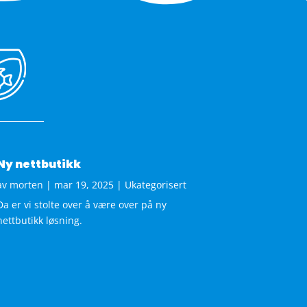
Ny nettbutikk
av
morten
|
mar 19, 2025
|
Ukategorisert
Da er vi stolte over å være over på ny
nettbutikk løsning.