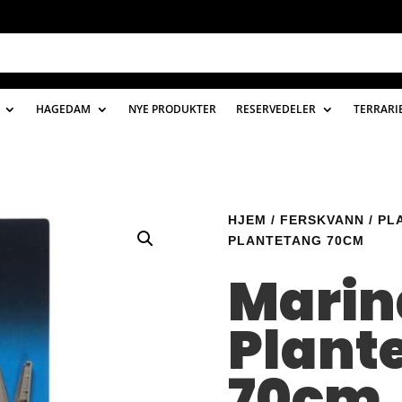
HAGEDAM
NYE PRODUKTER
RESERVEDELER
TERRARI
HJEM
/
FERSKVANN
/
PL
PLANTETANG 70CM
Marin
Plant
70cm