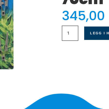
345,00
Marina
Plantetang
LEGG I 
70cm
antall