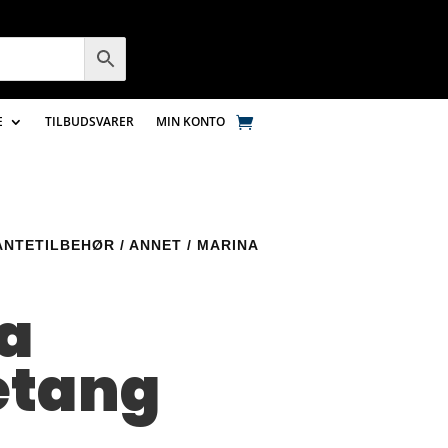
E
TILBUDSVARER
MIN KONTO
ANTETILBEHØR
/
ANNET
/ MARINA
a
etang