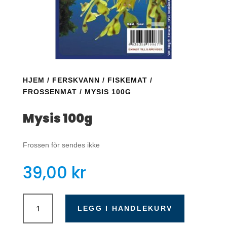
HJEM
/
FERSKVANN
/
FISKEMAT
/
FROSSENMAT
/ MYSIS 100G
Mysis 100g
Frossen fòr sendes ikke
39,00
kr
Mysis
100g
LEGG I HANDLEKURV
antall