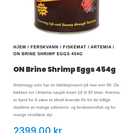
HJEM
/
FERSKVANN
/
FISKEMAT
/
ARTEMIA
/
ON BRINE SHRIMP EGGS 454G
ON Brine Shrimp Eggs 454g
Artemiegg som har en klekkeprosent på mer enn 90. De
klekkes inn i Artemia nauplii innen 18 til 30 timer. Artemia
er kjent for å være et ideelt levende fôr for de tidlige
stadiene av mange saltvanns- og ferskvannsfisk og for
mange virvelløse dyr.
2399,00
kr