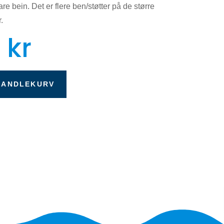
 bein. Det er flere ben/støtter på de større
.
0
kr
HANDLEKURV