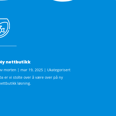
Ny nettbutikk
av
morten
|
mar 19, 2025
|
Ukategorisert
Da er vi stolte over å være over på ny
nettbutikk løsning.