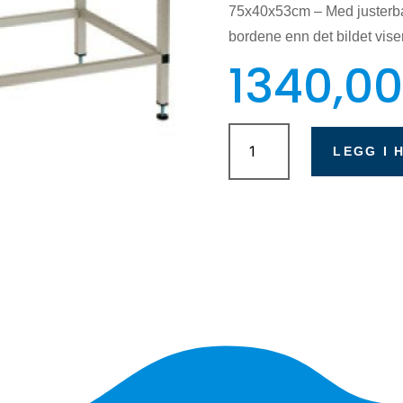
75x40x53cm – Med justerbare
bordene enn det bildet viser
1340,0
Porsa
bord
LEGG I 
til
105L
-
Alu
antall