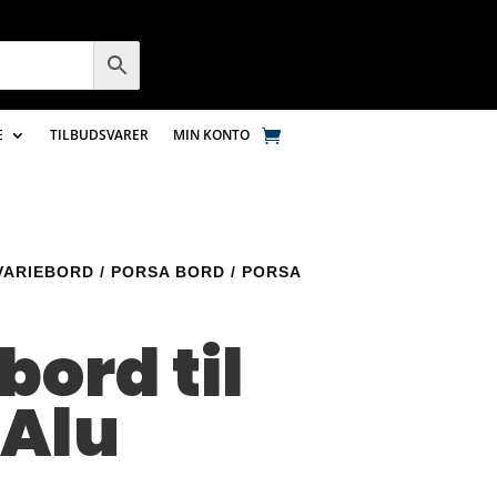
E
TILBUDSVARER
MIN KONTO
VARIEBORD
/
PORSA BORD
/ PORSA
bord til
 Alu