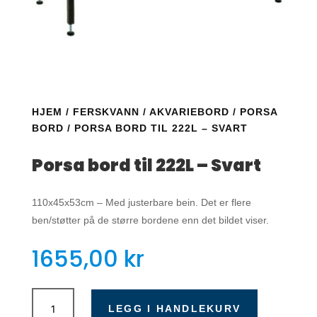
HJEM
/
FERSKVANN
/
AKVARIEBORD
/
PORSA
BORD
/ PORSA BORD TIL 222L – SVART
Porsa bord til 222L – Svart
110x45x53cm – Med justerbare bein. Det er flere
ben/støtter på de større bordene enn det bildet viser.
1655,00
kr
Porsa
bord
LEGG I HANDLEKURV