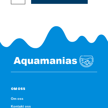
til
222L
-
Svart
antall
OM OSS
Om oss
Kontakt oss