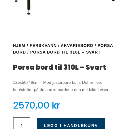
HJEM
/
FERSKVANN
/
AKVARIEBORD
/
PORSA
BORD
/ PORSA BORD TIL 310L – SVART
Porsa bord til 310L – Svart
125x50x48cm – Med justerbare bein. Det er flere
ben/støtter på de større bordene enn det bildet viser.
2570,00
kr
Porsa
bord
LEGG I HANDLEKURV