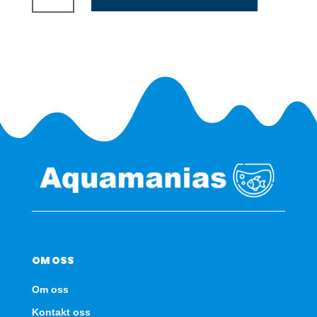
til
310L
-
Svart
antall
OM OSS
Om oss
Kontakt oss