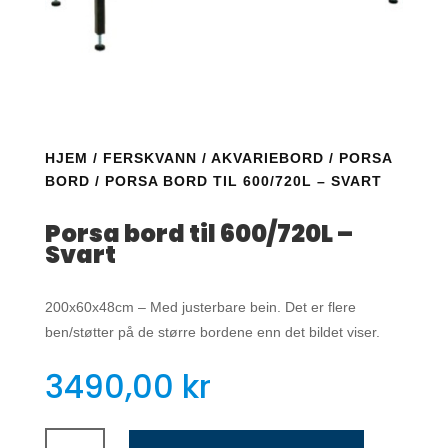
HJEM
/
FERSKVANN
/
AKVARIEBORD
/
PORSA
BORD
/ PORSA BORD TIL 600/720L – SVART
Porsa bord til 600/720L –
Svart
200x60x48cm – Med justerbare bein. Det er flere
ben/støtter på de større bordene enn det bildet viser.
3490,00
kr
Porsa