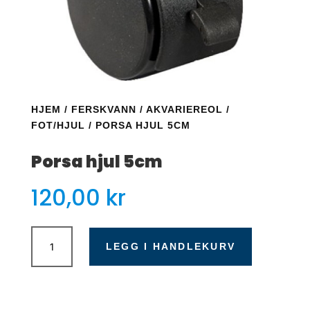
HJEM
/
FERSKVANN
/
AKVARIEREOL
/
FOT/HJUL
/ PORSA HJUL 5CM
Porsa hjul 5cm
120,00
kr
Porsa
hjul
LEGG I HANDLEKURV
5cm
antall