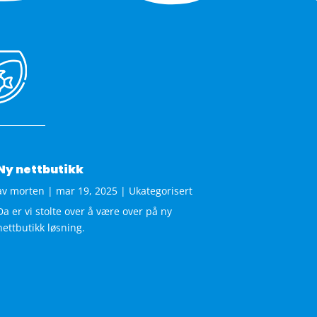
Ny nettbutikk
av
morten
|
mar 19, 2025
|
Ukategorisert
Da er vi stolte over å være over på ny
nettbutikk løsning.