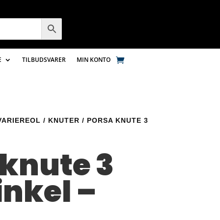
E
TILBUDSVARER
MIN KONTO
VARIEREOL
/
KNUTER
/ PORSA KNUTE 3
 knute 3
inkel –