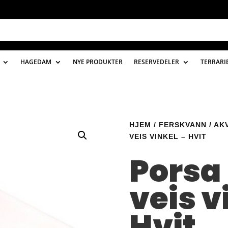
HAGEDAM
NYE PRODUKTER
RESERVEDELER
TERRARI
HJEM
/
FERSKVANN
/
AK
VEIS VINKEL – HVIT
Porsa
veis v
Hvit