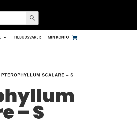
E
TILBUDSVARER
MIN KONTO
 PTEROPHYLLUM SCALARE – S
phyllum
e – S