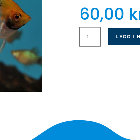
60,00
k
Pterophyllum
Scalare
LEGG I 
-
S
antall