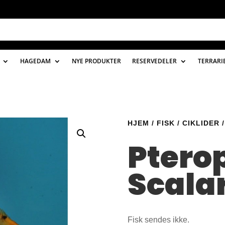
HAGEDAM
NYE PRODUKTER
RESERVEDELER
TERRARI
HJEM
/
FISK
/
CIKLIDER
/
Ptero
Scalar
Fisk sendes ikke.