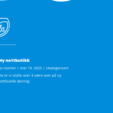
Ny nettbutikk
av
morten
|
mar 19, 2025
|
Ukategorisert
Da er vi stolte over å være over på ny
nettbutikk løsning.