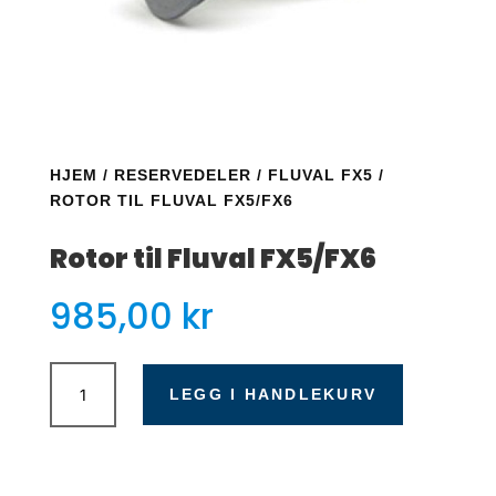
HJEM
/
RESERVEDELER
/
FLUVAL FX5
/
ROTOR TIL FLUVAL FX5/FX6
Rotor til Fluval FX5/FX6
985,00
kr
Rotor
til
LEGG I HANDLEKURV
Fluval
FX5/FX6
antall