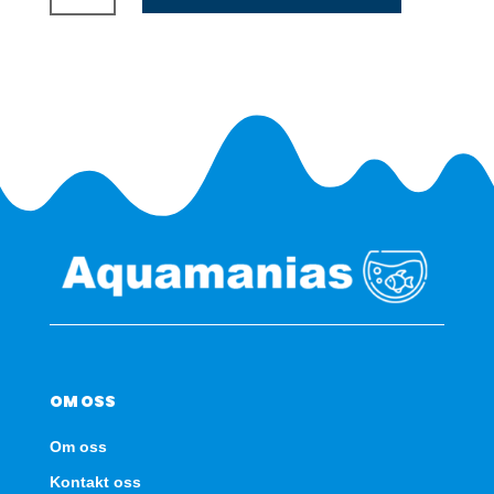
1250/2252/2426
antall
OM OSS
Om oss
Kontakt oss