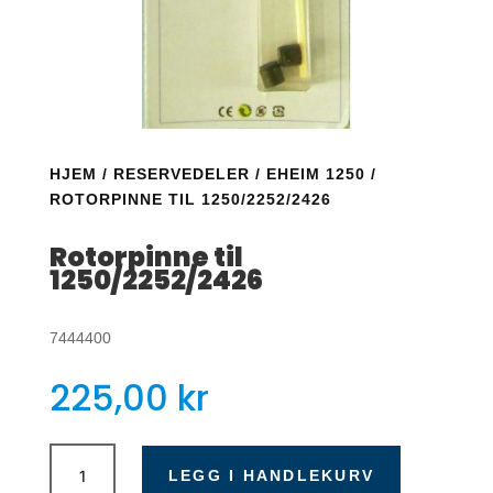
HJEM
/
RESERVEDELER
/
EHEIM 1250
/
ROTORPINNE TIL 1250/2252/2426
Rotorpinne til
1250/2252/2426
7444400
225,00
kr
Rotorpinne
til
LEGG I HANDLEKURV