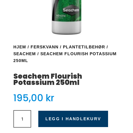
HJEM
/
FERSKVANN
/
PLANTETILBEHØR
/
SEACHEM
/ SEACHEM FLOURISH POTASSIUM
250ML
Seachem Flourish
Potassium 250ml
195,00
kr
Seachem
Flourish
LEGG I HANDLEKURV
Potassium