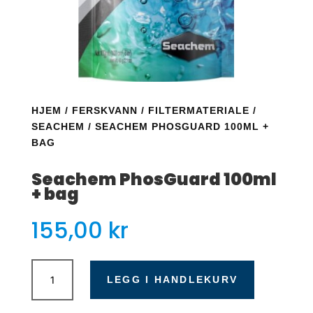
HJEM
/
FERSKVANN
/
FILTERMATERIALE
/
SEACHEM
/ SEACHEM PHOSGUARD 100ML +
BAG
Seachem PhosGuard 100ml
+ bag
155,00
kr
Seachem
PhosGuard
LEGG I HANDLEKURV
100ml