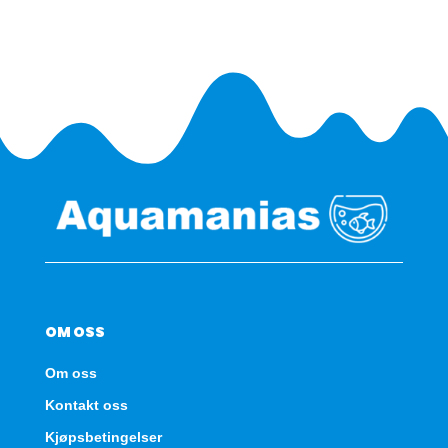
+
bag
antall
OM OSS
Om oss
Kontakt oss
Kjøpsbetingelser