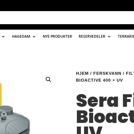
HAGEDAM
NYE PRODUKTER
RESERVEDELER
TERRARI
HJEM
/
FERSKVANN
/
FI
BIOACTIVE 400 + UV
Sera F
Bioact
UV