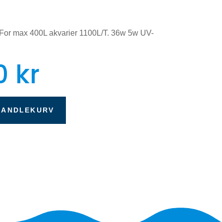
. For max 400L akvarier 1100L/T. 36w 5w UV-
0
kr
HANDLEKURV