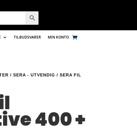
E
TILBUDSVARER
MIN KONTO
LTER
/
SERA - UTVENDIG
/ SERA FIL
il
ive 400 +