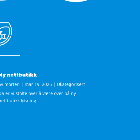
Ny nettbutikk
av
morten
|
mar 19, 2025
|
Ukategorisert
Da er vi stolte over å være over på ny
nettbutikk løsning.