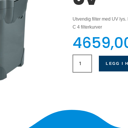
Utvendig filter med UV lys
C 4 filterkurver
4659,0
Sera
Fil
LEGG I 
Bioactive
400
+
UV
antall