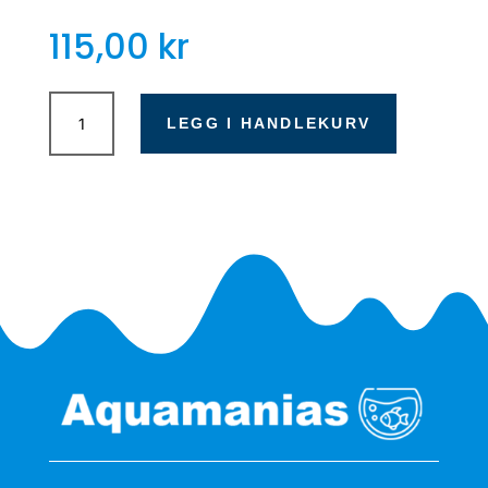
115,00
kr
Sera
Mycopur
LEGG I HANDLEKURV
50ml
antall