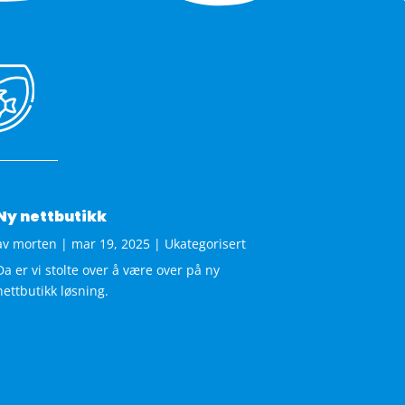
Ny nettbutikk
av
morten
|
mar 19, 2025
|
Ukategorisert
Da er vi stolte over å være over på ny
nettbutikk løsning.