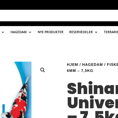
HAGEDAM
NYE PRODUKTER
RESERVEDELER
TERRARI
HJEM
/
HAGEDAM
/
FISK
6MM – 7,5KG
Shina
Unive
– 7,5k