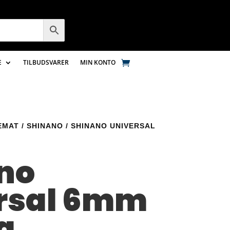
E
TILBUDSVARER
MIN KONTO
EMAT
/
SHINANO
/ SHINANO UNIVERSAL
no
rsal 6mm
g