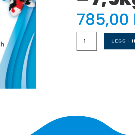
785,00
Shinano
Universal
LEGG I 
6mm
-
7,5kg
antall