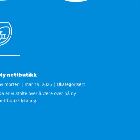
Ny nettbutikk
av
morten
|
mar 19, 2025
|
Ukategorisert
Da er vi stolte over å være over på ny
nettbutikk løsning.