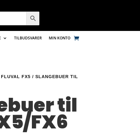
E
TILBUDSVARER
MIN KONTO
/
FLUVAL FX5
/ SLANGEBUER TIL
buer til
X5/FX6