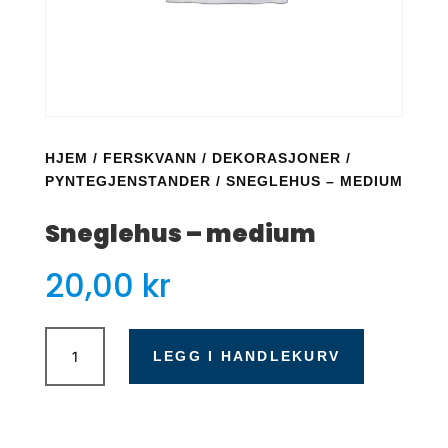
HJEM
/
FERSKVANN
/
DEKORASJONER
/
PYNTEGJENSTANDER
/ SNEGLEHUS – MEDIUM
Sneglehus – medium
20,00
kr
Sneglehus
-
LEGG I HANDLEKURV
medium
antall