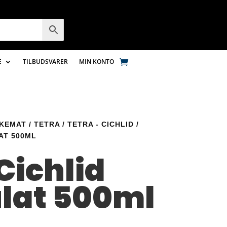
E
TILBUDSVARER
MIN KONTO
SKEMAT
/
TETRA
/
TETRA - CICHLID
/
AT 500ML
Cichlid
lat 500ml