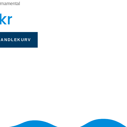
Ornamental
kr
HANDLEKURV