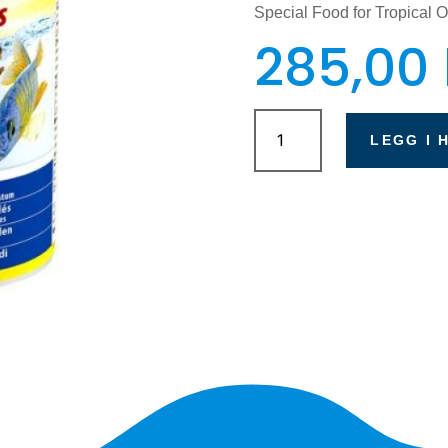
Special Food for Tropical 
285,00
Tetra
Cichlid
LEGG I 
Granulat
500ml
antall