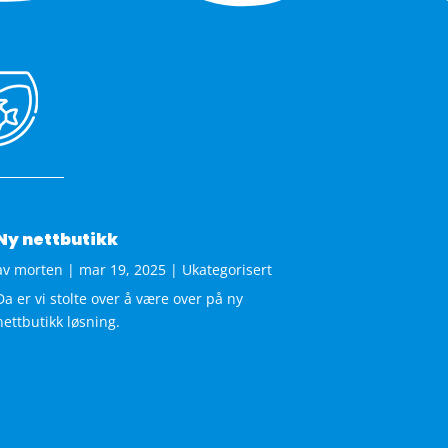
Ny nettbutikk
av
morten
|
mar 19, 2025
|
Ukategorisert
Da er vi stolte over å være over på ny
nettbutikk løsning.