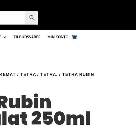
E
TILBUDSVARER
MIN KONTO
SKEMAT
/
TETRA
/
TETRA.
/ TETRA RUBIN
 Rubin
lat 250ml