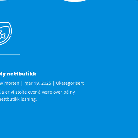
Ny nettbutikk
av
morten
|
mar 19, 2025
|
Ukategorisert
Da er vi stolte over å være over på ny
nettbutikk løsning.