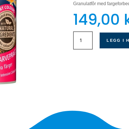
Granulatfôr med fargeforbedr
149,00
Tetra
Rubin
LEGG I 
Granulat
250ml
antall