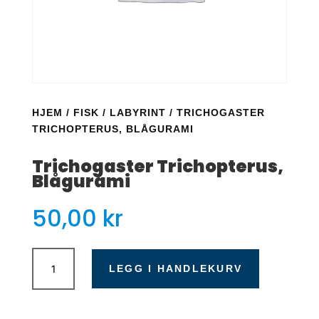
HJEM
/
FISK
/
LABYRINT
/ TRICHOGASTER
TRICHOPTERUS, BLÅGURAMI
Trichogaster Trichopterus,
Blågurami
50,00
kr
Trichogaster
Trichopterus,
LEGG I HANDLEKURV
Blågurami
antall