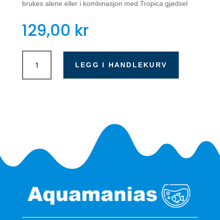
brukes alene eller i kombinasjon med Tropica gjødsel
129,00
kr
Tropica
Carbon
LEGG I HANDLEKURV
Nutrition
300ml
antall