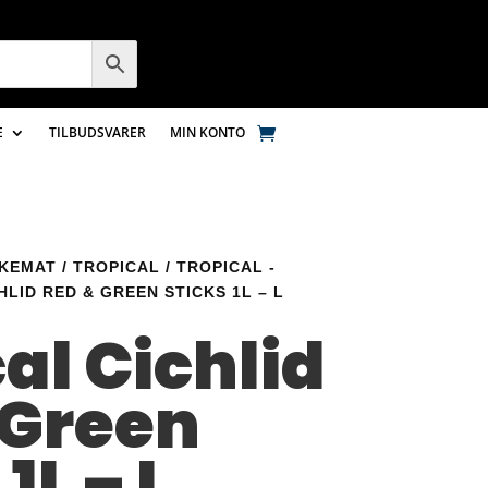
E
TILBUDSVARER
MIN KONTO
SKEMAT
/
TROPICAL
/
TROPICAL -
HLID RED & GREEN STICKS 1L – L
al Cichlid
 Green
1L – L