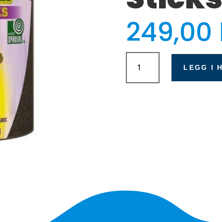
249,00
Tropical
Cichlid
LEGG I 
Red
&
Green
Sticks
1L
-
L
antall