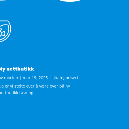
Ny nettbutikk
av
morten
|
mar 19, 2025
|
Ukategorisert
Da er vi stolte over å være over på ny
nettbutikk løsning.