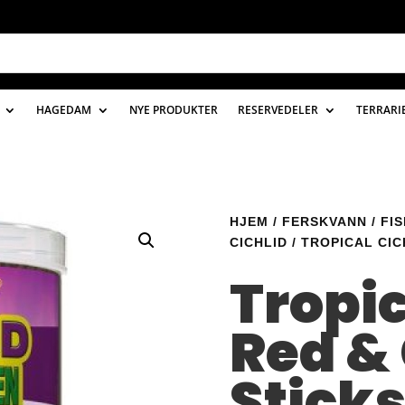
HAGEDAM
NYE PRODUKTER
RESERVEDELER
TERRARI
HJEM
/
FERSKVANN
/
FI
CICHLID
/ TROPICAL CIC
Tropic
Red &
Sticks 