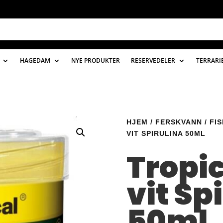
HAGEDAM
NYE PRODUKTER
RESERVEDELER
TERRARI
HJEM
/
FERSKVANN
/
FI
VIT SPIRULINA 50ML
Tropi
vit Sp
50ml