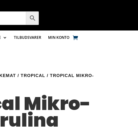
E
TILBUDSVARER
MIN KONTO
SKEMAT
/
TROPICAL
/ TROPICAL MIKRO-
cal Mikro-
irulina