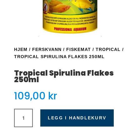
HJEM
/
FERSKVANN
/
FISKEMAT
/
TROPICAL
/
TROPICAL SPIRULINA FLAKES 250ML
Tropical Spirulina Flakes
250ml
109,00
kr
Tropical
Spirulina
LEGG I HANDLEKURV
Flakes
250ml