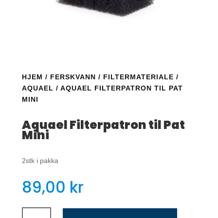
HJEM
/
FERSKVANN
/
FILTERMATERIALE
/
AQUAEL
/ AQUAEL FILTERPATRON TIL PAT
MINI
Aquael Filterpatron til Pat
Mini
2stk i pakka
89,00
kr
Aquael