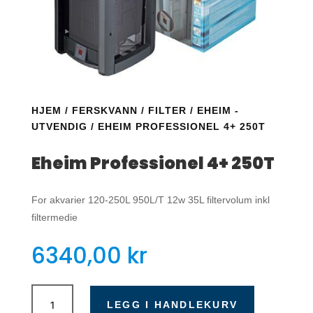
HJEM
/
FERSKVANN
/
FILTER
/
EHEIM -
UTVENDIG
/ EHEIM PROFESSIONEL 4+ 250T
Eheim Professionel 4+ 250T
For akvarier 120-250L 950L/T 12w 35L filtervolum inkl
filtermedie
6340,00
kr
Eheim
Professionel
LEGG I HANDLEKURV